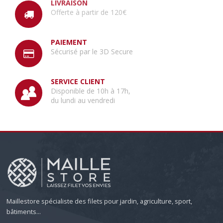
LIVRAISON
Offerte à partir de 120€
PAIEMENT
Sécurisé par le 3D Secure
SERVICE CLIENT
Disponible de 10h à 17h,
du lundi au vendredi
Maillestore spécialiste des filets pour jardin, agriculture, sport,
bâtiments...