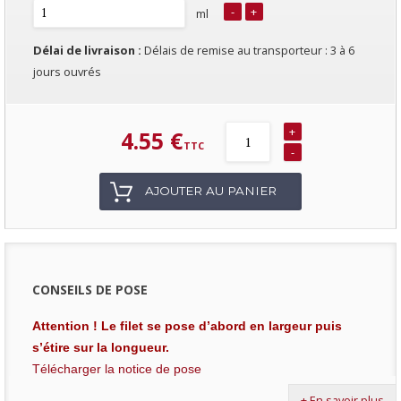
-
+
ml
Délai de livraison :
Délais de remise au transporteur : 3 à 6
jours ouvrés
+
4.55 €
-
AJOUTER AU PANIER
CONSEILS DE POSE
Attention ! Le filet se pose d’abord en largeur puis s’étire su
Attention ! Le filet se pose d’abord en largeur puis
Télécharger la notice de pose
s’étire sur la longueur.
Ce filet anti-oiseaux se fixe facilement et simplement à l’aide de 
Télécharger la notice de pose
Vous pouvez aussi utiliser notre
agrafeuse Bostitch P7
et ses
agr
Ce filet anti-oiseaux se fixe facilement et simplement à
+ En savoir plus