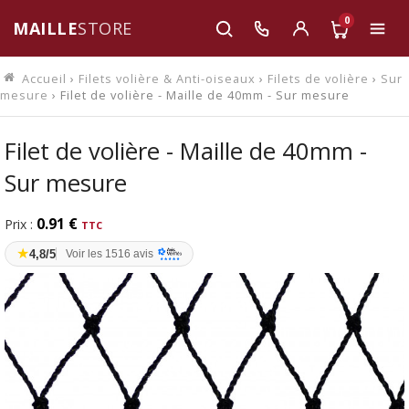
0
MAILLE
STORE
Accueil
›
Filets volière & Anti-oiseaux
›
Filets de volière
›
Sur
mesure
› Filet de volière - Maille de 40mm - Sur mesure
Filet de volière - Maille de 40mm -
Sur mesure
0.91 €
Prix :
★
4,8/5
Voir les 1516 avis