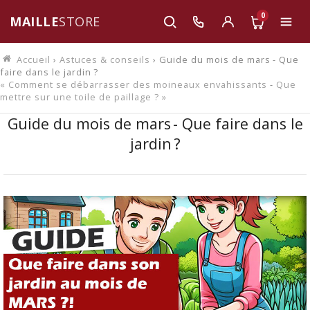
0
MAILLE
STORE
Accueil
›
Astuces & conseils
› Guide du mois de mars - Que
faire dans le jardin ?
« Comment se débarrasser des moineaux envahissants
-
Que
mettre sur une toile de paillage ? »
Guide du mois de mars - Que faire dans le
jardin ?