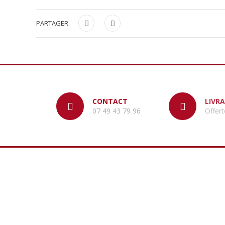
PARTAGER
CONTACT
LIVR
07 49 43 79 96
Offert
CATALO
Maillestore spécialiste des filets pour jardin,
Filets bris
agriculture, sport, bâtiments...
Filets cult
Filets pour