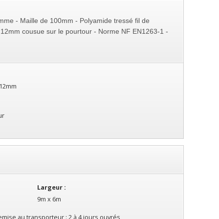
omme - Maille de 100mm - Polyamide tressé fil de
e 12mm cousue sur le pourtour - Norme NF EN1263-1 -
ue) et des
mousquetons de sécurité normés
.
 12mm
ur
Largeur :
9m x 6m
emise au transporteur : 2 à 4 jours ouvrés