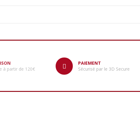
AISON
PAIEMENT
e à partir de 120€
Sécurisé par le 3D Secure
GUE
COORDONNÉES
e-vue
Maillestore
ure pour le jardin
11 Rue de L’Echaudé
75006 PARIS
 d'agriculture