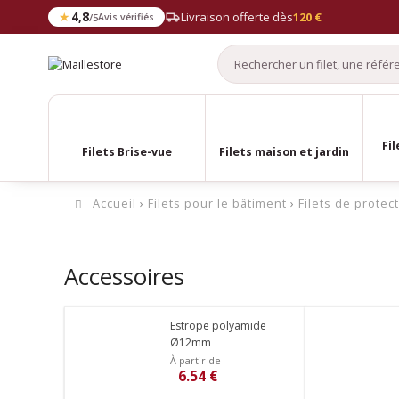
★
4,8
Livraison offerte dès
120 €
/5
Avis vérifiés
Fil
Filets Brise-vue
Filets maison et jardin
Accueil
›
Filets pour le bâtiment
›
Filets de protec
Accessoires
Estrope polyamide
Ø12mm
À partir de
6.54 €