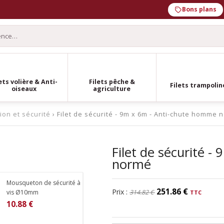
Bons plans
ets volière & Anti-
Filets pêche &
Filets trampolin
oiseaux
agriculture
tion et sécurité
› Filet de sécurité - 9m x 6m - Anti-chute homme 
Filet de sécurité 
normé
Mousqueton de sécurité à
251.86 €
Prix :
314.82 €
vis Ø10mm
10.88 €