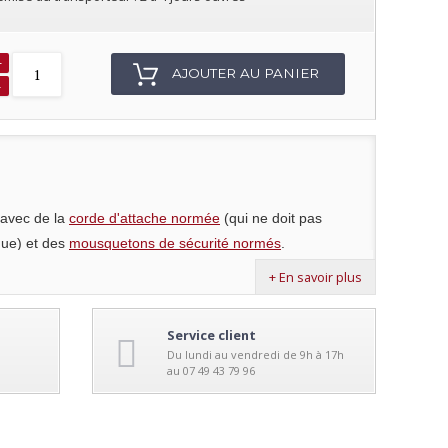
+
AJOUTER AU PANIER
-
é avec de la
corde d'attache normée
(qui ne doit pas
ngue) et des
mousquetons de sécurité normés
.
 doit être inférieure à 2.50m
+ En savoir plus
Service client
Du lundi au vendredi de 9h à 17h
au 07 49 43 79 96