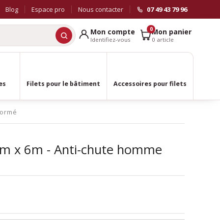
Blog
Espace pro
Nous contacter
07 49 43 79 96
0
Mon compte
Mon panier
Identifiez-vous
0 article
es
Filets pour le bâtiment
Accessoires pour filets
normé
- 9m x 6m - Anti-chute homme