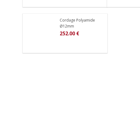
Cordage Polyamide
Ø12mm
252.00 €
Attacher votre filet de sécurité avec de la
co
La distance entre chaque point doit être in