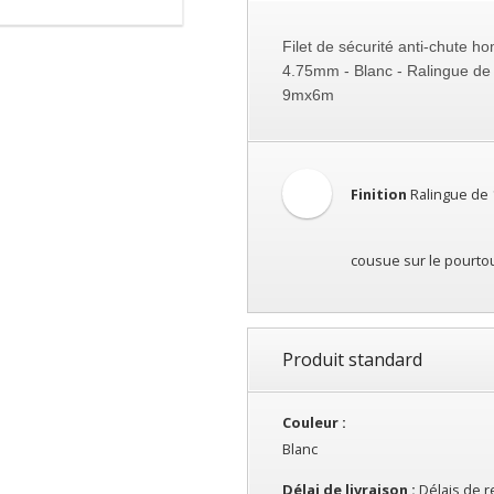
Filet de sécurité anti-chute h
4.75mm - Blanc - Ralingue d
9mx6m
rde d'attache normée
(qui ne doit pas prendre la maille mais la raling
férieure à 2.50m
Finition
Ralingue de
cousue sur le pourto
Produit standard
Couleur :
Blanc
Délai de livraison :
Délais de r