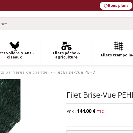
Bons plans
ets volière & Anti-
Filets pêche &
Filets trampolin
oiseaux
agriculture
ets barrières de chantier
› Filet Brise-Vue PEHD
Filet Brise-Vue PE
144.00 €
Prix :