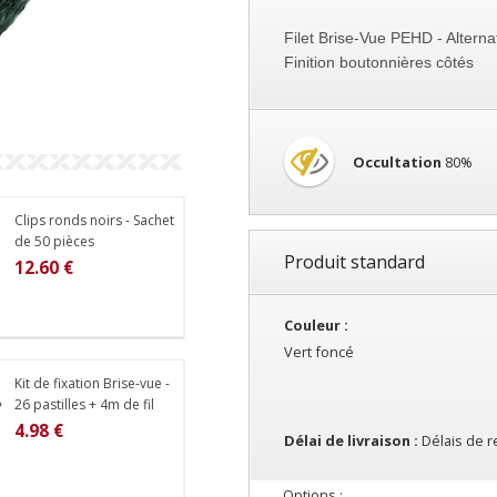
Filet Brise-Vue PEHD - Alterna
Finition boutonnières côtés
Occultation
80%
res pour certains filets et pour d’autres la finition est brute.
Clips ronds noirs - Sachet
ches si votre région est venteuse.
de 50 pièces
Produit standard
12.60 €
lastiques
.
et fixez sur votre grillage ou sur votre câble.
Couleur :
Vert foncé
erts, des clips ronds noirs ou des kits de fixations.
Kit de fixation Brise-vue -
n ou le grillage.
26 pastilles + 4m de fil
4.98 €
se-vent ou brise-vue légers ; 3 à 4 clips/mètre.
Délai de livraison :
Délais de r
nt ou brise-vue épais ; 3 à 4 clips/mètre.
 brise-vue ou brise vent sur un grillage ;
26 pastilles et 4m de fil métal
Options :