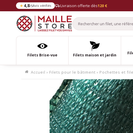
★
4,8
Livraison offerte dès
120 €
/5
Avis vérifiés
Fil
Filets Brise-vue
Filets maison et jardin
Accueil
›
Filets pour le bâtiment
›
Pochettes et fil