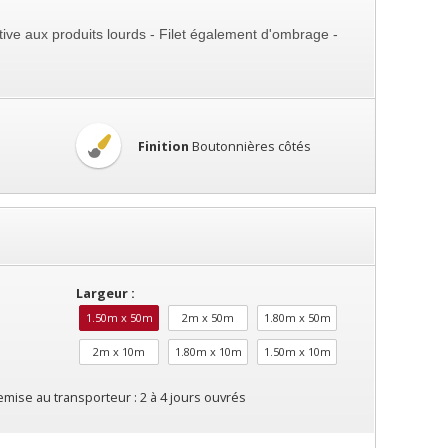
tive aux produits lourds - Filet également d'ombrage -
Finition
Boutonnières côtés
Largeur :
1.50m x 50m
2m x 50m
1.80m x 50m
2m x 10m
1.80m x 10m
1.50m x 10m
emise au transporteur : 2 à 4 jours ouvrés
lique.