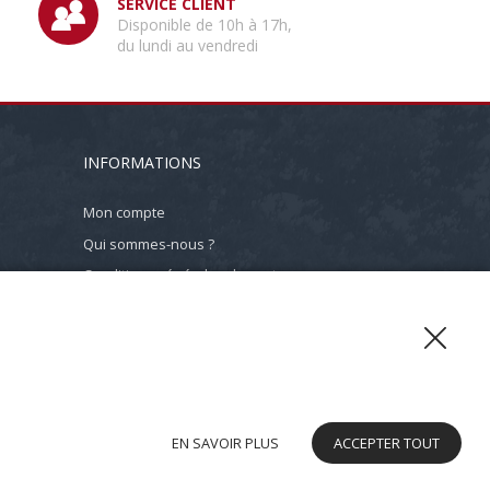
SERVICE CLIENT
Disponible de 10h à 17h,
du lundi au vendredi
INFORMATIONS
Mon compte
Qui sommes-nous ?
Conditions générales de ventes
Mentions légales
Plan du site
Contact
EN SAVOIR PLUS
ACCEPTER TOUT