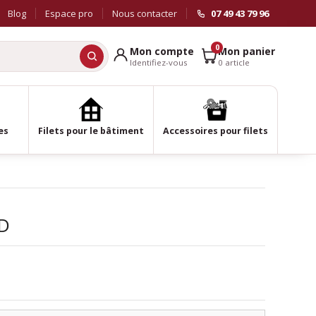
Blog
Espace pro
Nous contacter
07 49 43 79 96
0
Mon compte
Mon panier
Identifiez-vous
0 article
es
Filets pour le bâtiment
Accessoires pour filets
HD