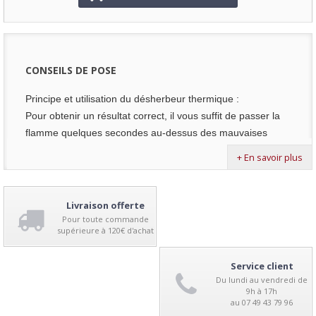
CONSEILS DE POSE
Principe et utilisation du désherbeur thermique :
Pour obtenir un résultat correct, il vous suffit de passer la
flamme quelques secondes au-dessus des mauvaises
herbes, ce qui va créer un coup de chaud et faire
+ En savoir plus
dessécher la plante sur place.
Pour un meilleur rendu, il est préférable de désherber sur
une période sans précipitation.
Livraison offerte
Vous pouvez recommencer l’opération une seconde fois
Pour toute commande
supérieure à 120€ d'achat
quelques jours plus tard pour éliminer totalement toutes les
mauvaises herbes.
Service client
Du lundi au vendredi de
9h à 17h
au 07 49 43 79 96