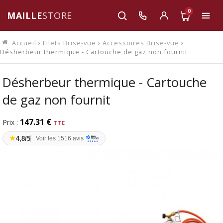
0
MAILLE
STORE
Accueil
›
Filets Brise-vue
›
Accessoires Brise-vue
›
Désherbeur thermique - Cartouche de gaz non fournit
Désherbeur thermique - Cartouche
de gaz non fournit
147.31 €
Prix :
★
4,8/5
Voir les 1516 avis