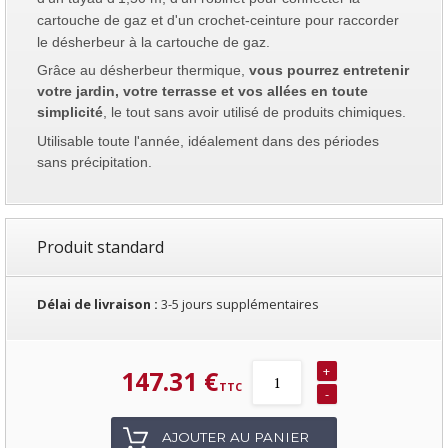
cartouche de gaz et d'un crochet-ceinture pour raccorder
le désherbeur à la cartouche de gaz.
Grâce au désherbeur thermique,
vous pourrez entretenir
Principe et utilisation du désherbeur thermique :
votre jardin, votre terrasse et vos allées en toute
Pour obtenir un résultat correct, il vous suffit de passer la fl
simplicité
, le tout sans avoir utilisé de produits chimiques.
faire dessécher la plante sur place.
Utilisable toute l'année, idéalement dans des périodes
Pour un meilleur rendu, il est préférable de désherber sur une pér
sans précipitation.
Vous pouvez recommencer l’opération une seconde fois quelques j
Produit standard
Délai de livraison :
3-5 jours supplémentaires
+
147.31 €
-
AJOUTER AU PANIER