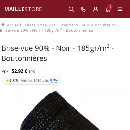
0
MAILLE
STORE
Accueil
›
Filets Brise-vue
›
Standard
›
90% d'occultation
›
Brise-vue 90% - Noir - 185gr/m² - Boutonnières
Brise-vue 90% - Noir - 185gr/m² -
Boutonnières
52.92 €
Prix :
★
4,8/5
Voir les 1516 avis