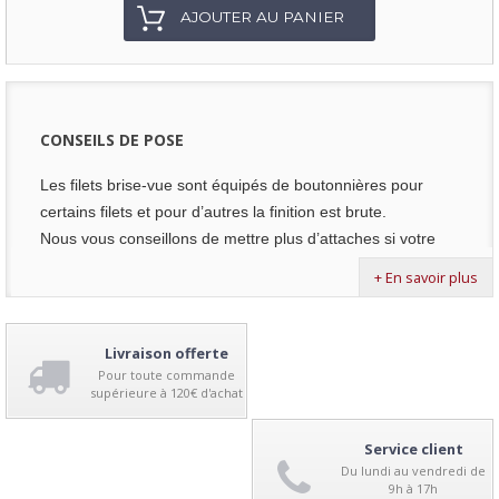
Clip vert
: Pour accrocher des petits brise-vent ou brise-vue épais 
AJOUTER AU PANIER
Kit de fixations
: Pour accrocher tous type de brise-vue ou brise-vent
CONSEILS DE POSE
Les filets brise-vue sont équipés de boutonnières pour
certains filets et pour d’autres la finition est brute.
Nous vous conseillons de mettre plus d’attaches si votre
région est venteuse.
+ En savoir plus
Avec boutonnières
:
On utilise des
liens plastiques
.
Passez ce lien plastique dans la boutonnière et fixez sur
Livraison offerte
votre grillage ou sur votre câble.
Pour toute commande
supérieure à 120€ d'achat
Sans boutonnières
:
On utilise des clips verts, des clips
Service client
ronds noirs ou des kits de fixations.
Du lundi au vendredi de
Le clip est pincé sur le câble, le fil de tension ou le grillage.
9h à 17h