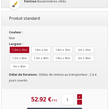
Finition
Boutonnières côtés
Produit standard
Couleur :
Noir
Largeur :
1.2m x 10m
1.8m x 5m
1.8m x 10m
2m x 10m
Les filets brise-vue sont équipés de boutonnières pour certains filet
1.2m x 50m
1.5m x 50m
1.8m x 50m
2m x 50m
Nous vous conseillons de mettre plus d’attaches si votre région e
3m x 50m
Avec boutonnières
:
On utilise des
liens plastiques
.
Délai de livraison :
Délais de remise au transporteur : 2 à 4
Passez ce lien plastique dans la boutonnière et fixez sur votre gril
jours ouvrés
Sans boutonnières
:
On utilise des clips verts, des clips ronds no
Le clip est pincé sur le câble, le fil de tension ou le grillage.
+
52.92 €
-
Clip rond noir
:
Pour accrocher des petits brise-vent ou brise-vue l