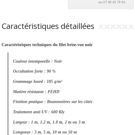
au 07 49 43 79 96
Clip rond noir
:
Pour accrocher des petits brise-vent ou
brise-vue légers ; 3 à 4 clips/mètre.
Caractéristiques détaillées
Clip vert
: Pour accrocher des petits brise-vent ou brise-vue
épais ; 3 à 4 clips/mètre.
Kit de fixations
: Pour accrocher tous type de brise-vue ou
Caractéristiques techniques du filet brise-vue noir
brise-vent sur un grillage ; 26 pastilles et 4m de fil
métallique.
Couleur intemporelle : 
Noir
Occultation forte : 90 %
Grammage lourd : 185 g/m²
Matière résistante : PEHD
Finition pratique : Boutonnières sur les côtés
Traitement anti-UV : 600 Kly
Largeur : 1 m, 1.2 m, 1.8 m, 2 m ou 3 m
Longueur : 3 m, 5 m, 10 m ou 50 m